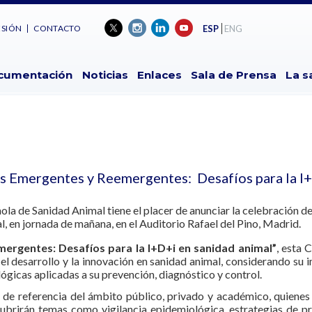
ESIÓN
CONTACTO
ESP
ENG
cumentación
Noticias
Enlaces
Sala de Prensa
La s
 Emergentes y Reemergentes: Desafíos para la I+
a de Sanidad Animal tiene el placer de anunciar la celebración de 
 en jornada de mañana, en el Auditorio Rafael del Pino, Madrid.
rgentes: Desafíos para la I+D+i en sanidad animal”
, esta 
 el desarrollo y la innovación en sanidad animal, considerando su
ológicas aplicadas a su prevención, diagnóstico y control.
s de referencia del ámbito público, privado y académico, quienes
cubrirán temas como vigilancia epidemiológica, estrategias de pr