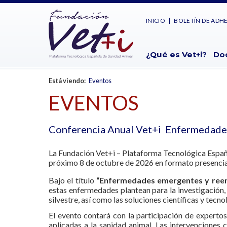
INICIO
BOLETÍN DE ADH
¿Qué es Vet+i?
Do
Está viendo:
Eventos
EVENTOS
Conferencia Anual Vet+i Enfermedades
La Fundación Vet+i – Plataforma Tecnológica Español
próximo 8 de octubre de 2026 en formato presencial,
Bajo el título
“Enfermedades emergentes y reeme
estas enfermedades plantean para la investigación,
silvestre, así como las soluciones científicas y tecn
El evento contará con la participación de experto
aplicadas a la sanidad animal. Las intervenciones 