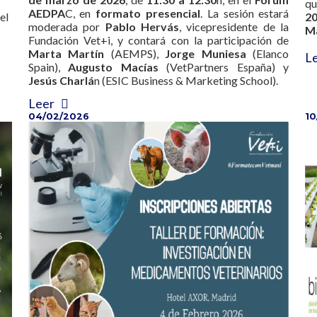
qu
AEDPA
C, en
formato presencial
. La sesión estar
el
2
moderada por
Pablo Hervás
, vicepresidente de la
M
Fundación Vet+i, y contará con la participación de
Marta Martín
(AEMPS),
Jorge Muniesa
(Elanco
L
Spain),
Augusto Macías
(VetPartners España) y
Jesús Charl
n (ESIC Business & Marketing School).
Leer
04/02/2026
10