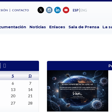
ESIÓN
CONTACTO
ESP
ENG
cumentación
Noticias
Enlaces
Sala de Prensa
La s
P
S
D
6
7
13
14
20
21
27
28