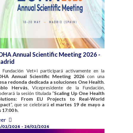
OHA Annual Scientific Meeting 2026 -
adrid
 Fundación Vet+i participará activamente en la
OHA Annual Scientific Meeting 2026
con una
sa redonda dedicada a soluciones One Health
.
ablo Hervás
, Vicepresidente de la Fundación,
derará la sesión titulada “
Scaling Up One Health
olutions: From EU Projects to Real-World
mpact
”, que se celebrar
el martes 19 de mayo a
s 17:00 h
.
eer
/02/2026 - 26/02/2026