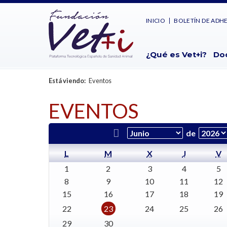
INICIO
BOLETÍN DE ADH
¿Qué es Vet+i?
Do
Está viendo:
Eventos
EVENTOS
de
L
M
X
J
V
1
2
3
4
5
8
9
10
11
12
15
16
17
18
19
22
23
24
25
26
29
30