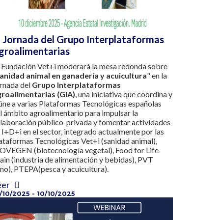
II Jornada del Grupo Interplataformas
groalimentarias
 Fundación Vet+i moderará la mesa redonda sobre
anidad animal en ganadería y acuicultura
" en la
rnada del
Grupo Interplataformas
roalimentarias (GIA)
, una iniciativa que coordina y
úne a varias Plataformas Tecnológicas españolas
l ámbito agroalimentario para impulsar la
laboración público-privada y fomentar actividades
 I+D+i en el sector, integrado actualmente por las
ataformas Tecnológicas Vet+i (sanidad animal),
OVEGEN (biotecnología vegetal), Food for Life-
ain (industria de alimentación y bebidas), PVT
ino), PTEPA(pesca y acuicultura).
eer
/10/2025 - 10/10/2025