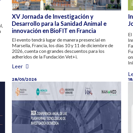
XV Jornada de Investigación y
I
Desarrollo para la Sanidad Animal e
J
l,
innovación en BioFIT en Francia
n
El
El evento tendrá lugar de manera presencial en
In
Marsella, Francia, los días 10 y 11 de diciembre de
F
2026, cuenta con grandes descuentos para los
Fu
adheridos de la Fundación Vet+i.
on
In
Leer
L
28/05/2026
18