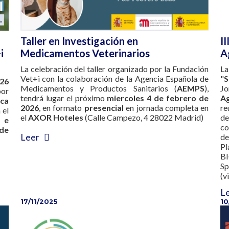
Taller en Investigación en
I
i
Medicamentos Veterinarios
A
La celebración del taller organizado por la Fundación
La
Vet+i con la colaboración de la Agencia Española de
"
S
026
Medicamentos y Productos Sanitarios (
AEMPS
),
Jo
por
tendrá lugar el próximo
miercoles
4 de febrero de
Ag
ca
2026
, en formato
presencial
en jornada completa en
re
 el
el
AXOR Hoteles
(Calle Campezo, 4 28022 Madrid)
de
 e
co
de
Leer
de
Pl
BI
Sp
(v
L
17/11/2025
10