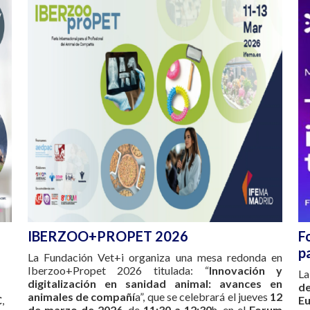
IBERZOO+PROPET 2026
F
p
La Fundación Vet+i organiza una mesa redonda en
Iberzoo+Propet 2026 titulada: “
Innovación y
L
digitalización en sanidad animal: avances en
d
animales de compañí
a”, que se celebrará el jueves
12
C
,
Eu
de marzo de 2026
, de
11:30 a 12:30
h, en el
Forum