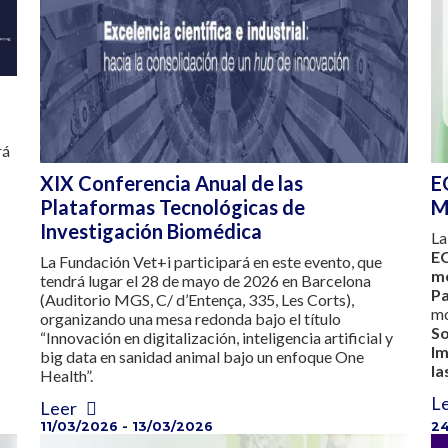
dr
XIX Conferencia Anual de las
E
Plataformas Tecnológicas de
M
Investigación Biomédica
La
E
La Fundación Vet+i participará en este evento, que
me
tendrá lugar el 28 de mayo de 2026 en Barcelona
P
(Auditorio MGS, C/ d’Entença, 335, Les Corts),
mo
organizando una mesa redonda bajo el título
S
“Innovación en digitalización, inteligencia artificial y
I
big data en sanidad animal bajo un enfoque One
la
Health”.
L
Leer
11/03/2026 - 13/03/2026
24