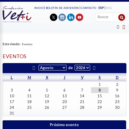
ESP
ENG
INICIO
BOLETÍN DE ADHESIÓN
CONTACTO
Está viendo:
Eventos
EVENTOS
de
L
M
X
J
V
S
D
1
2
3
4
5
6
7
8
9
10
11
12
13
14
15
16
17
18
19
20
21
22
23
24
25
26
27
28
29
30
31
Próximo evento