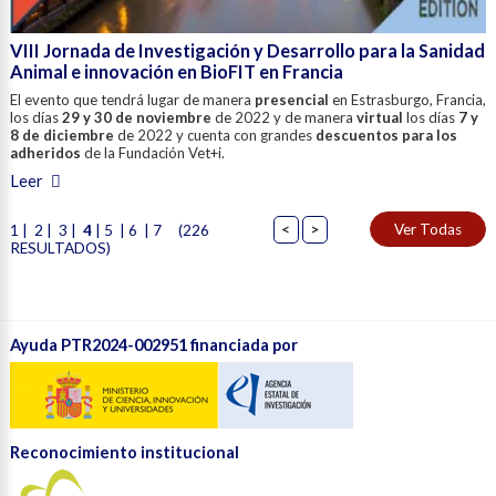
VIII Jornada de Investigación y Desarrollo para la Sanidad
Animal e innovación en BioFIT en Francia
El evento que tendrá lugar de manera
presencial
en Estrasburgo, Francia,
los días
29 y 30 de noviembre
de 2022 y de manera
virtual
los días
7 y
8 de diciembre
de 2022 y cuenta con grandes
descuentos para los
adheridos
de la Fundación Vet+i.
Leer
1
|
2
|
3
|
4
|
5
|
6
|
7
(226
<
>
RESULTADOS)
Ayuda PTR2024-002951 financiada por
Reconocimiento institucional