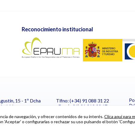
Reconocimiento institucional
Pol
gustín, 15 - 1º Dcha
Tlfno: (+34) 91 088 31 22
Pr
Madrid
Fax: (+34) 91 369 39 67
secretaria@vetmasi.es
Co
encia de navegación, y ofrecer contenidos de su interés.
Clica aquí para 
 'Aceptar' o configurarlas o rechazar su uso pulsando el botón 'Configur