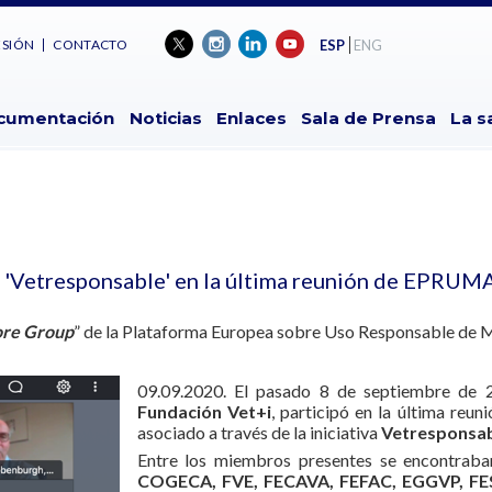
ESIÓN
CONTACTO
ESP
ENG
cumentación
Noticias
Enlaces
Sala de Prensa
La s
va 'Vetresponsable' en la última reunión de EPRUM
re Group
” de la Plataforma Europea sobre Uso Responsable de 
09.09.2020. El pasado 8 de septiembre de 2
Fundación Vet+i
, participó en la última reun
asociado a través de la iniciativa
Vetresponsa
Entre los miembros presentes se encontrab
COGECA, FVE, FECAVA, FEFAC, EGGVP, F