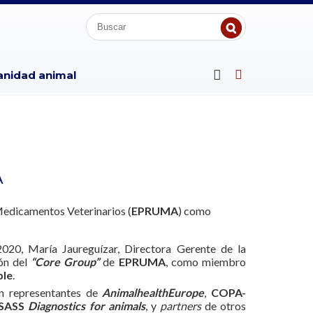
anidad animal
A
Medicamentos Veterinarios (
EPRUMA
) como
020, María Jaureguízar, Directora Gerente de la
ión del
“Core Group”
de
EPRUMA
, como miembro
ble
.
an representantes de
AnimalhealthEurope
,
COPA-
ESASS
Diagnostics for animals
, y
partners
de otros