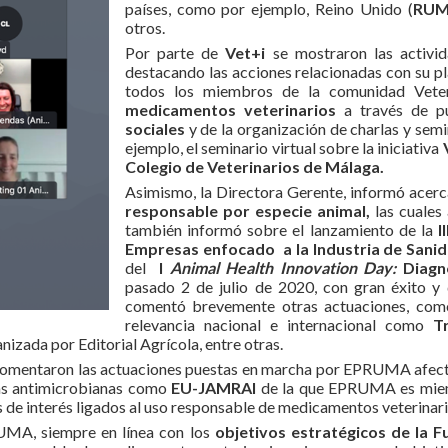
países, como por ejemplo, Reino Unido (
RU
otros.
Por parte de
Vet+i
se mostraron las activid
destacando las acciones relacionadas con su 
todos los miembros de la comunidad Veter
medicamentos veterinarios
a través de p
sociales
y de la organización de charlas y semi
ejemplo, el seminario virtual sobre la iniciativa
Colegio de Veterinarios de Málaga.
Asimismo, la Directora Gerente, informó acerc
responsable por especie animal,
las cuales
también informó sobre el lanzamiento de la
I
Empresas enfocado a la Industria de Sani
del
I
Animal Health Innovation Day:
Diagnó
pasado 2 de julio de 2020, con gran éxito y
comentó brevemente otras actuaciones, como
relevancia nacional e internacional como
T
nizada por Editorial Agrícola, entre otras.
s comentaron las actuaciones puestas en marcha por EPRUMA afec
cias antimicrobianas como
EU-JAMRAI
de la que EPRUMA es miemb
 de interés ligados al uso responsable de medicamentos veterinar
UMA, siempre en línea con los
objetivos estratégicos de la F