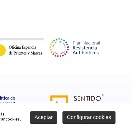
ítica de
ivacidad
Cookies
nfigurar
más
Aceptar
Configurar cookies
ar cookies'.
cookies
Créditos