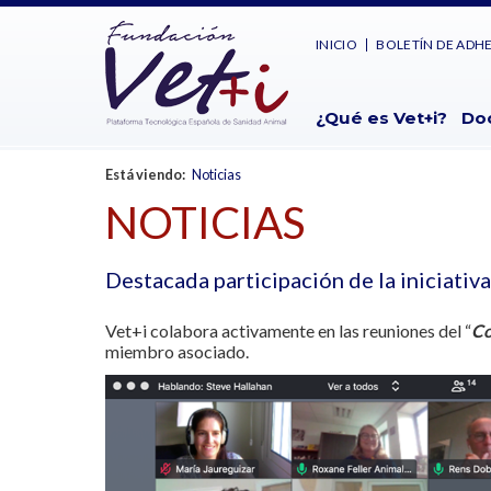
INICIO
BOLETÍN DE ADH
¿Qué es Vet+i?
Do
Está viendo:
Noticias
NOTICIAS
Destacada participación de la iniciati
Vet+i colabora activamente en las reuniones del “
Co
miembro asociado.