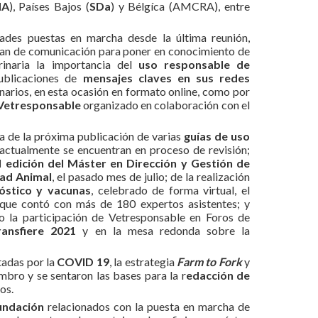
MA
), Países Bajos (
SDa
) y Bélgíca (AMCRA), entre
ades puestas en marcha desde la última reunión,
plan de comunicación para poner en conocimiento de
inaria la importancia del
uso responsable de
ublicaciones de
mensajes claves en sus redes
narios, en esta ocasión en formato online, como por
Vetresponsable
organizado en colaboración con el
a de la próxima publicación de varias
guías de uso
 actualmente se encuentran en proceso de revisión;
II edición del Máster en Dirección y Gestión de
dad Animal
, el pasado mes de julio; de la realización
stico y vacunas
, celebrado de forma virtual, el
 que contó con más de 180 expertos asistentes; y
 la participación de Vetresponsable en Foros de
ransfiere 2021
y en la mesa redonda sobre la
tadas por la
COVID 19
, la estrategia
Farm to Fork
y
ro y se sentaron las bases para la r
edacción de
ios.
undación
relacionados con la puesta en marcha de