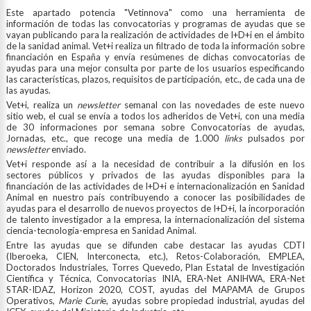
Este apartado potencia "Vetinnova" como una herramienta de
información de todas las convocatorias y programas de ayudas que se
vayan publicando para la realización de actividades de I+D+i en el ámbito
de la sanidad animal. Vet+i realiza un filtrado de toda la información sobre
financiación en España y envía resúmenes de dichas convocatorias de
ayudas para una mejor consulta por parte de los usuarios especificando
las características, plazos, requisitos de participación, etc., de cada una de
las ayudas.
Vet+i, realiza un
newsletter
semanal con las novedades de este nuevo
sitio web, el cual se envía a todos los adheridos de Vet+i, con una media
de 30 informaciones por semana sobre Convocatorias de ayudas,
Jornadas, etc., que recoge una media de 1.000
links
pulsados por
newsletter
enviado.
Vet+i responde así a la necesidad de contribuir a la difusión en los
sectores públicos y privados de las ayudas disponibles para la
financiación de las actividades de I+D+i e internacionalización en Sanidad
Animal en nuestro país contribuyendo a conocer las posibilidades de
ayudas para el desarrollo de nuevos proyectos de I+D+i, la incorporación
de talento investigador a la empresa, la internacionalización del sistema
ciencia-tecnología-empresa en Sanidad Animal.
Entre las ayudas que se difunden cabe destacar las ayudas CDTI
(Iberoeka, CIEN, Interconecta, etc.), Retos-Colaboración, EMPLEA,
Doctorados Industriales, Torres Quevedo, Plan Estatal de Investigación
Científica y Técnica, Convocatorias INIA, ERA-Net ANIHWA, ERA-Net
STAR-IDAZ, Horizon 2020, COST, ayudas del MAPAMA de Grupos
Operativos,
Marie Curi
e, ayudas sobre propiedad industrial, ayudas del