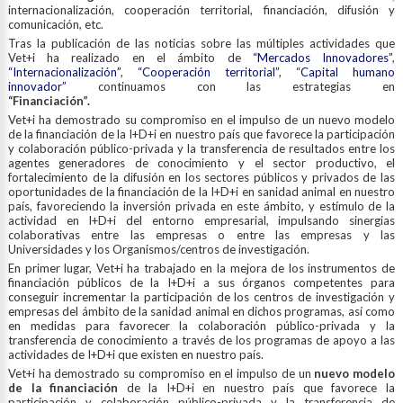
internacionalización, cooperación territorial, financiación, difusión y
comunicación, etc.
Tras la publicación de las noticias sobre las múltiples actividades que
Vet+i ha realizado en el ámbito de
“Mercados Innovadores”
,
“Internacionalización”
,
“Cooperación territorial”
, “
Capital humano
innovador”
continuamos con las estrategias en
“Financiación”.
Vet+i ha demostrado su compromiso en el impulso de un nuevo modelo
de la financiación de la I+D+i en nuestro país que favorece la participación
y colaboración público-privada y la transferencia de resultados entre los
agentes generadores de conocimiento y el sector productivo, el
fortalecimiento de la difusión en los sectores públicos y privados de las
oportunidades de la financiación de la I+D+i en sanidad animal en nuestro
país, favoreciendo la inversión privada en este ámbito, y estímulo de la
actividad en I+D+i del entorno empresarial, impulsando sinergias
colaborativas entre las empresas o entre las empresas y las
Universidades y los Organismos/centros de investigación.
En primer lugar, Vet+i ha trabajado en la mejora de los instrumentos de
financiación públicos de la I+D+i a sus órganos competentes para
conseguir incrementar la participación de los centros de investigación y
empresas del ámbito de la sanidad animal en dichos programas, así como
en medidas para favorecer la colaboración público-privada y la
transferencia de conocimiento a través de los programas de apoyo a las
actividades de I+D+i que existen en nuestro país.
Vet+i ha demostrado su compromiso en el impulso de un
nuevo modelo
de la financiación
de la I+D+i en nuestro país que favorece la
participación y colaboración público-privada y la transferencia de