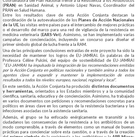
Coordinadora del Plan Nacional frente a la Resistencia a los Antibióticos
(
PRAN
) en Sanidad Animal, y Antonio López Navas, Coordinador del
PRAN en Salud Humana.
Entre los resultados clave de esta Acción Conjunta destacan la
coordinación de la autoevaluación de los
Planes de Acción Nacionales
de la UE
, las visitas entre países para el intercambio de mejores prácticas
o el desarrollo del marco para una red de vigilancia de la resistencia en
medicina veterinaria (
EARS-Vet
). Asimismo, se han implementado varias
campañas de concienciación, incluyendo un concurso para diseñar el
primer símbolo global de lucha frente a la RAM.
Una de las principales conclusiones extraídas de este proyecto ha sido la
necesidad de mantener los logros de EU-JAMRAI. En palabras de la
Profesora Céline Pulcini, del equipo de sostenibilidad de EU-JAMRAI
“
EU-JAMRAI ha impulsado la integración de las recomendaciones emitidas
por la Acción Conjunta en políticas nacionales y también anima a todos los
agentes clave a expandir y mantener la implementación de estos
resultados a todos los niveles: europeo, nacional, regional y local”.
En este sentido, la Acción Conjunta ha producido
distintos documentos
y herramientas,
orientados a los Estados miembros y a la comunidad
científica, sanitaria, educativa y de concienciación. Asimismo, ha trabajado
en varios documentos con peticiones y recomendaciones concretas para
políticos en áreas clave en los campos de la resistencia bacteriana y las
infecciones asociadas con la asistencia sanitaria.
Además, el grupo se ha enfocado enérgicamente en transmitir a los
ciudadanos las consecuencias de la resistencia a los antibióticos de un
modo comprensible, a través de elementos como un manual de buenas
prácticas para concienciar sobre esta cuestión, o a través de la creación
del
primer símbolo
de la resistencia a los antibióticos y la
APP Micro-