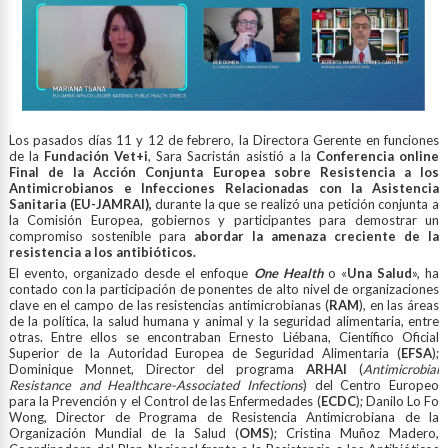
Los pasados días 11 y 12 de febrero, la Directora Gerente en funciones
de la
Fundación Vet+i
, Sara Sacristán asistió a la
Conferencia online
Final de la Acción Conjunta Europea sobre Resistencia a los
Antimicrobianos e Infecciones Relacionadas con la Asistencia
Sanitaria (EU-JAMRAI),
durante la que se realizó una petición conjunta a
la Comisión Europea, gobiernos y participantes para demostrar un
compromiso sostenible para
abordar la amenaza creciente de la
resistencia a los antibióticos.
El evento, organizado desde el enfoque
One Health
o «
Una Salud
», ha
contado con la participación de ponentes de alto nivel de organizaciones
clave en el campo de las resistencias antimicrobianas (
RAM
), en las áreas
de la política, la salud humana y animal y la seguridad alimentaria, entre
otras. Entre ellos se encontraban Ernesto Liébana, Científico Oficial
Superior de la Autoridad Europea de Seguridad Alimentaria (
EFSA
);
Dominique Monnet, Director del programa
ARHAI
(
Antimicrobial
Resistance and Healthcare-Associated Infections
) del Centro Europeo
para la Prevención y el Control de las Enfermedades (
ECDC
); Danilo Lo Fo
Wong, Director de Programa de Resistencia Antimicrobiana de la
Organización Mundial de la Salud (
OMS
); Cristina Muñoz Madero,