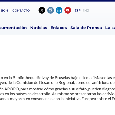
ESIÓN
CONTACTO
ESP
ENG
cumentación
Noticias
Enlaces
Sala de Prensa
La s
ro en la Bilbliothèque Solvay de Bruselas bajo el lema "Mascotas 
en, de la Comisión de Desarrollo Regional, como co-anfitriona del
ión APOPO, para mostrar cómo gracias a su olfato, pueden diagnosti
es en los países en desarrollo. Asimismo se presentaron las activid
sonas mayores en consonancia con la Iniciativa Europea sobre el E