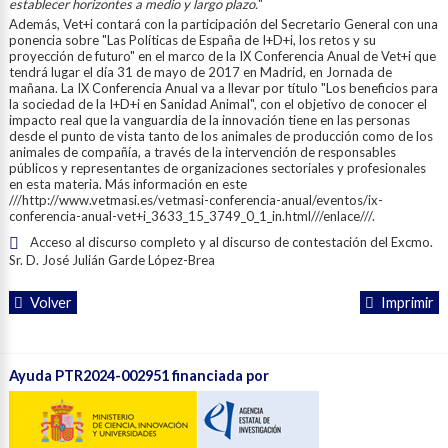
establecer horizontes a medio y largo plazo.
"
Además, Vet+i contará con la participación del Secretario General con una
ponencia sobre "Las Políticas de España de I+D+i, los retos y su
proyección de futuro" en el marco de la IX Conferencia Anual de Vet+i que
tendrá lugar el día 31 de mayo de 2017 en Madrid, en Jornada de
mañana. La IX Conferencia Anual va a llevar por título "Los beneficios para
la sociedad de la I+D+i en Sanidad Animal", con el objetivo de conocer el
impacto real que la vanguardia de la innovación tiene en las personas
desde el punto de vista tanto de los animales de producción como de los
animales de compañía, a través de la intervención de responsables
públicos y representantes de organizaciones sectoriales y profesionales
en esta materia. Más información en este
///http://www.vetmasi.es/vetmasi-conferencia-anual/eventos/ix-
conferencia-anual-vet+i_3633_15_3749_0_1_in.html///enlace///.
Acceso al discurso completo y al discurso de contestación del Excmo.
Sr. D. José Julián Garde López-Brea
Volver
Imprimir
Ayuda PTR2024-002951 financiada por