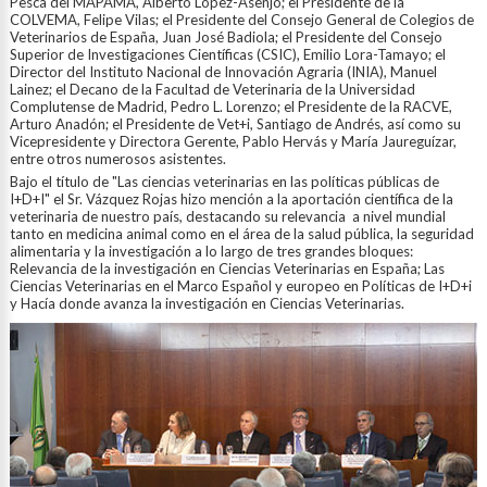
Pesca del MAPAMA, Alberto López-Asenjo; el Presidente de la
COLVEMA, Felipe Vilas; el Presidente del Consejo General de Colegios de
Veterinarios de España, Juan José Badiola; el Presidente del Consejo
Superior de Investigaciones Científicas (CSIC), Emilio Lora-Tamayo; el
Director del Instituto Nacional de Innovación Agraria (INIA), Manuel
Lainez; el Decano de la Facultad de Veterinaria de la Universidad
Complutense de Madrid, Pedro L. Lorenzo; el Presidente de la RACVE,
Arturo Anadón; el Presidente de Vet+i, Santiago de Andrés, así como su
Vicepresidente y Directora Gerente, Pablo Hervás y María Jaureguízar,
entre otros numerosos asistentes.
Bajo el título de "Las ciencias veterinarias en las políticas públicas de
I+D+I" el Sr. Vázquez Rojas hizo mención a la aportación científica de la
veterinaria de nuestro país, destacando su relevancia a nivel mundial
tanto en medicina animal como en el área de la salud pública, la seguridad
alimentaria y la investigación a lo largo de tres grandes bloques:
Relevancia de la investigación en Ciencias Veterinarias en España; Las
Ciencias Veterinarias en el Marco Español y europeo en Políticas de I+D+i
y Hacía donde avanza la investigación en Ciencias Veterinarias.