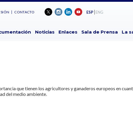
ESIÓN
CONTACTO
ESP
ENG
cumentación
Noticias
Enlaces
Sala de Prensa
La s
mportancia que tienen los agricultores y ganaderos europeos en cuant
dad del medio ambiente.