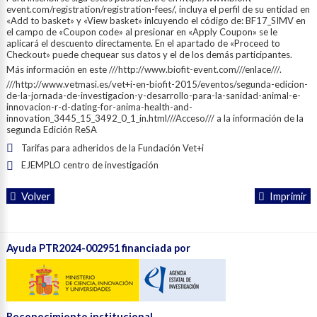
event.com/registration/registration-fees/, incluya el perfil de su entidad en
«Add to basket» y «View basket» inlcuyendo el código de: BF17_SIMV en
el campo de «Coupon code» al presionar en «Apply Coupon» se le
aplicará el descuento directamente. En el apartado de «Proceed to
Checkout» puede chequear sus datos y el de los demás participantes.
Más información en este ///http://www.biofit-event.com///enlace///.
///http://www.vetmasi.es/vet+i-en-biofit-2015/eventos/segunda-edicion-
de-la-jornada-de-investigacion-y-desarrollo-para-la-sanidad-animal-e-
innovacion-r-d-dating-for-anima-health-and-
innovation_3445_15_3492_0_1_in.html///Acceso/// a la información de la
segunda Edición ReSA
Tarifas para adheridos de la Fundación Vet+i
EJEMPLO centro de investigación
Volver
Imprimir
Ayuda PTR2024-002951 financiada por
Reconocimiento institucional