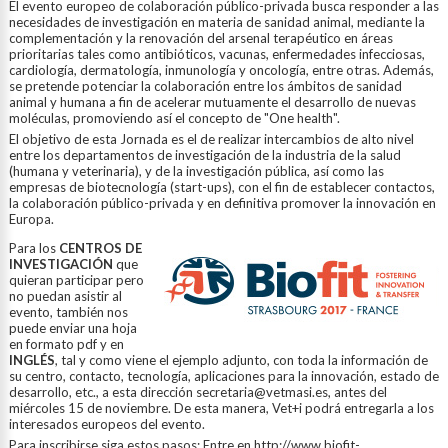
El evento europeo de colaboración público-privada busca responder a las
necesidades de investigación en materia de sanidad animal, mediante la
complementación y la renovación del arsenal terapéutico en áreas
prioritarias tales como antibióticos, vacunas, enfermedades infecciosas,
cardiología, dermatología, inmunología y oncología, entre otras. Además,
se pretende potenciar la colaboración entre los ámbitos de sanidad
animal y humana a fin de acelerar mutuamente el desarrollo de nuevas
moléculas, promoviendo así el concepto de "One health".
El objetivo de esta Jornada es el de realizar intercambios de alto nivel
entre los departamentos de investigación de la industria de la salud
(humana y veterinaria), y de la investigación pública, así como las
empresas de biotecnología (start-ups), con el fin de establecer contactos,
la colaboración público-privada y en definitiva promover la innovación en
Europa.
Para los
CENTROS DE
INVESTIGACIÓN
que
quieran participar pero
no puedan asistir al
evento, también nos
puede enviar una hoja
en formato pdf y en
INGLÉS
, tal y como viene el ejemplo adjunto, con toda la información de
su centro, contacto, tecnología, aplicaciones para la innovación, estado de
desarrollo, etc., a esta dirección secretaria@vetmasi.es, antes del
miércoles 15 de noviembre. De esta manera, Vet+i podrá entregarla a los
interesados europeos del evento.
Para inscribirse siga estos pasos: Entre en http://www.biofit-