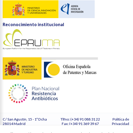
Reconocimiento institucional
C/ San Agustín, 15 - 1º Dcha
Tlfno: (+34) 91 088 31 22
Política de
28014 Madrid
Fax: (+34) 91 369 39 67
Privacidad
España
secretaria@vetmasi.es
Cookies
Configurar